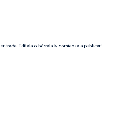
Inicio
Quiéne
entrada. Edítala o bórrala ¡y comienza a publicar!